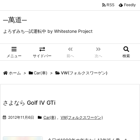
RSS
Feedly
─萬道─
よろずみち--試運転中 by Whitestone Project
メニュー
サイドバー
前へ
次へ
検索
ホーム
>
Car(車)
>
VW(フォルクスワーゲン)
さよなら Golf IV GTi
2012年11月6日
Car(車)
,
VW(フォルクスワーゲン)