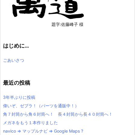
題字:佐藤峰子 様
はじめに…
ごあいさつ
最近の投稿
3年半ぶりに投稿
偉いぞ、ゼブラ！（パーツを通販中！）
角７封筒から角６封筒へ！ 長４封筒から長４０封筒へ！
メガネをもう１本作りました
navico => マップルナビ => Google Maps ?